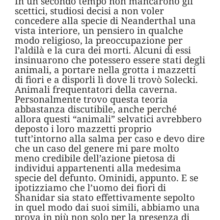
In un secondo tempo non mancarono gli
scettici, studiosi decisi a non voler
concedere alla specie di Neanderthal una
vista interiore, un pensiero in qualche
modo religioso, la preoccupazione per
l’aldilà e la cura dei morti. Alcuni di essi
insinuarono che potessero essere stati degli
animali, a portare nella grotta i mazzetti
di fiori e a disporli lì dove li trovò Solecki.
Animali frequentatori della caverna.
Personalmente trovo questa teoria
abbastanza discutibile, anche perché
allora questi “animali” selvatici avrebbero
deposto i loro mazzetti proprio
tutt’intorno alla salma per caso e devo dire
che un caso del genere mi pare molto
meno credibile dell’azione pietosa di
individui appartenenti alla medesima
specie del defunto. Ominidi, appunto. E se
ipotizziamo che l’uomo dei fiori di
Shanidar sia stato effettivamente sepolto
in quel modo dai suoi simili, abbiamo una
prova in più non solo per la presenza di