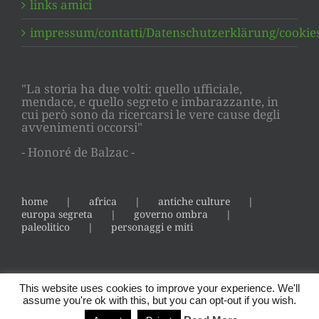
links amici
impressum/contatti/Datenschutzerklärung/cookie
"La storia ha due volti: quello ufficiale,
mendace, e quello segreto e imbarazzante, in
cui però sono da ricercarsi le vere cause degli
avvenimenti occorsi"
- Honoré de Balzac -
home
africa
antiche culture
europa segreta
governo ombra
paleolitico
personaggi e miti
This website uses cookies to improve your experience. We'll
assume you're ok with this, but you can opt-out if you wish.
Copyright 2014 Sabina Marineo | All Rights Reserved | Powered by