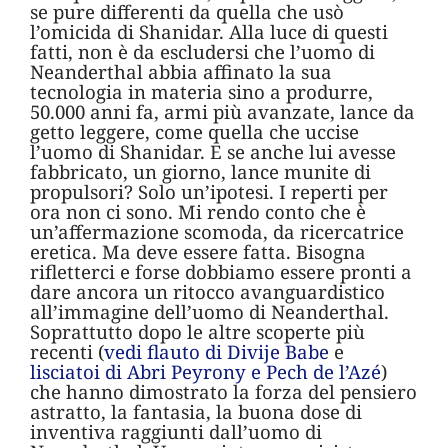
se pure differenti da quella che usò
l’omicida di Shanidar. Alla luce di questi
fatti, non è da escludersi che l’uomo di
Neanderthal abbia affinato la sua
tecnologia in materia sino a produrre,
50.000 anni fa, armi più avanzate, lance da
getto leggere, come quella che uccise
l’uomo di Shanidar. E se anche lui avesse
fabbricato, un giorno, lance munite di
propulsori? Solo un’ipotesi. I reperti per
ora non ci sono. Mi rendo conto che è
un’affermazione scomoda, da ricercatrice
eretica. Ma deve essere fatta. Bisogna
rifletterci e forse dobbiamo essere pronti a
dare ancora un ritocco avanguardistico
all’immagine dell’uomo di Neanderthal.
Soprattutto dopo le altre scoperte più
recenti (
vedi flauto di Divije Babe
e
lisciatoi di Abri Peyrony e Pech de l’Azé
)
che hanno dimostrato la forza del pensiero
astratto, la fantasia, la buona dose di
inventiva raggiunti dall’uomo di