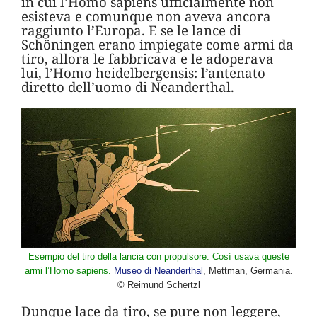
in cui l’Homo sapiens ufficialmente non
esisteva e comunque non aveva ancora
raggiunto l’Europa. E se le lance di
Schöningen erano impiegate come armi da
tiro, allora le fabbricava e le adoperava
lui, l’Homo heidelbergensis: l’antenato
diretto dell’uomo di Neanderthal.
E
sempio del tiro della lancia con propulsore. Cosí usava queste
armi l’Homo sapiens.
Museo di Neanderthal
, Mettman, Germania.
© Reimund Schertzl
Dunque lace da tiro, se pure non leggere,