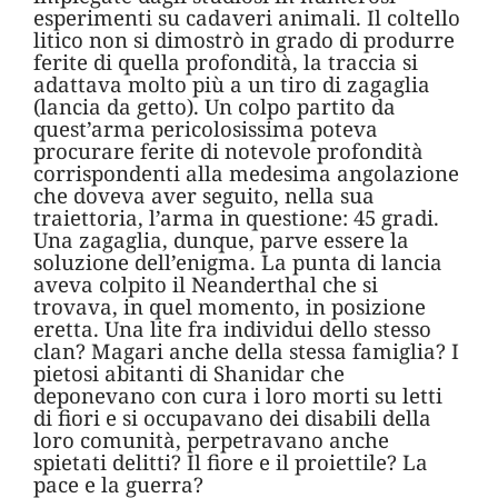
esperimenti su cadaveri animali. Il coltello
litico non si dimostrò in grado di produrre
ferite di quella profondità, la traccia si
adattava molto più a un tiro di zagaglia
(lancia da getto). Un colpo partito da
quest’arma pericolosissima poteva
procurare ferite di notevole profondità
corrispondenti alla medesima angolazione
che doveva aver seguito, nella sua
traiettoria, l’arma in questione: 45 gradi.
Una zagaglia, dunque, parve essere la
soluzione dell’enigma. La punta di lancia
aveva colpito il Neanderthal che si
trovava, in quel momento, in posizione
eretta. Una lite fra individui dello stesso
clan? Magari anche della stessa famiglia? I
pietosi abitanti di Shanidar che
deponevano con cura i loro morti su letti
di fiori e si occupavano dei disabili della
loro comunità, perpetravano anche
spietati delitti? Il fiore e il proiettile? La
pace e la guerra?