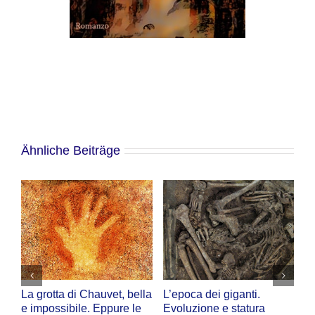
Ähnliche Beiträge
La grotta di Chauvet, bella
L’epoca dei giganti.
Ve
e impossibile. Eppure le
Evoluzione e statura
Ri