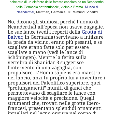
scheletro di un elefante delle foreste cacciato da un Neanderthal
nella Germania settentrionale, vicino a Brema
.
Museo di
.
Neanderthal
, Mettman, Germania
© Reimund Schertzl
No, dicono gli studiosi, perché l’uomo di
Neanderthal all’epoca non usava zagaglie.
Le sue lance (vedi i reperti della
Grotta di
Balver
, in Germania) servivano a infilzare
la preda da vicino, erano più pesanti, e se
scagliate erano fatte solo per essere
scagliate a mano (vedi le lance di
Schöningen). Mentre la ferita sulla
vertebra di Shanidar 3 suggerisce
l’intervento di una zagaglia, con
propulsore. L’Homo sapiens era maestro
nel lancio, anzi fu proprio lui a inventare i
propulsori del Paleolitico superiore, quei
“prolungamenti” muniti di ganci che
permettevano di scagliare le lance con
maggiore velocità e precisione. Quegli
strumenti che, trovati nelle grotte Ibero-
francesi, presentano splendidi ornamenti
intagliati nel legno oppure nel corno di