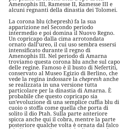
Amenophis III, Ramesse II, Ramesse III e
alcuni regnanti della dinastia dei Tolomei.
La corona blu (chepresh) fa la sua
apparizione nel Secondo periodo
intermedio e poi domina il Nuovo Regno.
Un copricapo dalla cima arrotondata
ornato dall’ureo, il cui uso sembra essersi
intensificato durante il regno di
Amenophis III. Nel periodo di Amarna
troviamo questa corona blu anche sul capo
delle regine. Famoso è il busto di Nefertiti,
conservato al Museo Egizio di Berlino, che
vede la regina indossare la
chepresh
anche
se realizzata in una versione tutta
particolare per la dinastia di Amarna. È
probabile che questo copricapo sia
un’evoluzione di una semplice cuffia blu di
cuoio o stoffa come quella che porta di
solito il dio Ptah. Sulla parte anteriore
spicca anche qui il cobra, mentre la parte
posteriore qualche volta è ornata dal falco