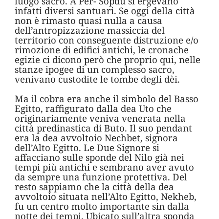
luogo sacro. A Per- Sopdu si ergevano
infatti diversi santuari. Se oggi della città
non è rimasto quasi nulla a causa
dell’antropizzazione massiccia del
territorio con conseguente distruzione e/o
rimozione di edifici antichi, le cronache
egizie ci dicono però che proprio qui, nelle
stanze ipogee di un complesso sacro,
venivano custodite le tombe degli dèi.
Ma il cobra era anche il simbolo del Basso
Egitto, raffigurato dalla dea Uto che
originariamente veniva venerata nella
città predinastica di Buto. Il suo pendant
era la dea avvoltoio Nechbet, signora
dell’Alto Egitto. Le Due Signore si
affacciano sulle sponde del Nilo già nei
tempi più antichi e sembrano aver avuto
da sempre una funzione protettiva. Del
resto sappiamo che la città della dea
avvoltoio situata nell’Alto Egitto, Nekheb,
fu un centro molto importante sin dalla
notte dei tempi. Ubicato sull’altra sponda