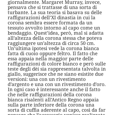
giornalmente. Margaret Murray, invece,
pensava che si trattasse di una sorta di
turbante. La sua teoria si basava su delle
raffigurazioni dell’XI dinastia in cui la
corona sembra essere formata da un
tessuto avvolto intorno al capo come un
bendaggio. Quest’idea, però, mal si adatta
all’altezza della corona stessa che poteva
raggiungere un’altezza di circa 50 cm.
Un’ultima ipotesi vede la corona bianca
fatta di cuoio oppure feltro. Il fatto che
essa appaia nella maggior parte delle
raffigurazioni di colore bianco e però sulle
teste degli dèi sia rappresentata talvolta in
giallo, suggerisce che ne siano esistite due
versioni: una con un rivestimento
d’argento e una con un rivestimento d’oro.
In ogni caso è interessante anche il fatto
che nelle raffigurazioni della corona
bianca risalenti all’Antico Regno appaia
sulla parte inferiore della corona una
sorta di cuffia aderente al capo, così da far
pensare che l’accessorio venisse realizzato