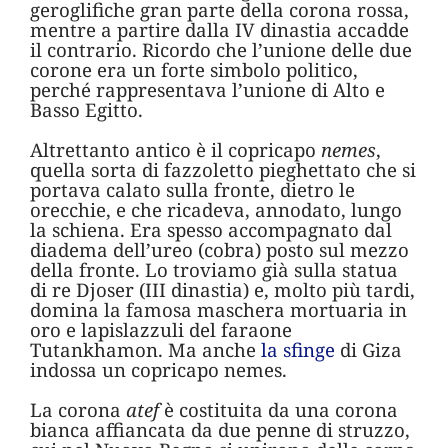
geroglifiche gran parte della corona rossa,
mentre a partire dalla IV dinastia accadde
il contrario. Ricordo che l’unione delle due
corone era un forte simbolo politico,
perché rappresentava l’unione di Alto e
Basso Egitto.
Altrettanto antico è il copricapo
nemes
,
quella sorta di fazzoletto pieghettato che si
portava calato sulla fronte, dietro le
orecchie, e che ricadeva, annodato, lungo
la schiena. Era spesso accompagnato dal
diadema dell’ureo (cobra) posto sul mezzo
della fronte. Lo troviamo già sulla statua
di re Djoser (III dinastia) e, molto più tardi,
domina la famosa maschera mortuaria in
oro e lapislazzuli del faraone
Tutankhamon. Ma anche
la sfinge
di Giza
indossa un copricapo nemes.
La corona
atef
è costituita da una corona
bianca affiancata da due penne di struzzo,