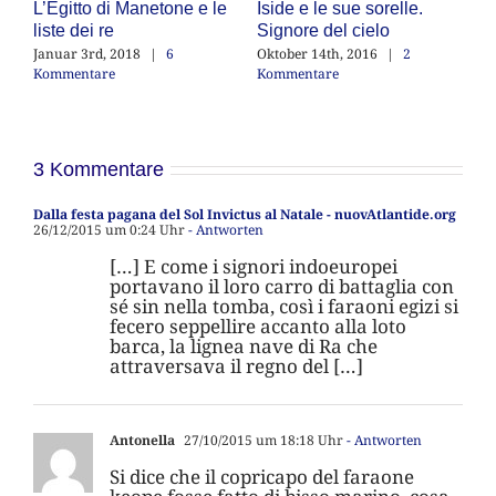
L’Egitto di Manetone e le
Iside e le sue sorelle.
N
liste dei re
Signore del cielo
pr
an
Januar 3rd, 2018
|
6
Oktober 14th, 2016
|
2
Kommentare
Kommentare
Ok
K
3 Kommentare
Dalla festa pagana del Sol Invictus al Natale - nuovAtlantide.org
26/12/2015 um 0:24 Uhr
- Antworten
[…] E come i signori indoeuropei
portavano il loro carro di battaglia con
sé sin nella tomba, così i faraoni egizi si
fecero seppellire accanto alla loto
barca, la lignea nave di Ra che
attraversava il regno del […]
Antonella
27/10/2015 um 18:18 Uhr
- Antworten
Si dice che il copricapo del faraone