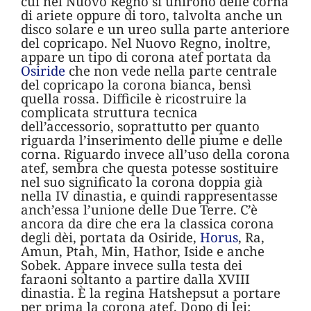
cui nel Nuovo Regno si unirono delle corna
di ariete oppure di toro, talvolta anche un
disco solare e un ureo sulla parte anteriore
del copricapo. Nel Nuovo Regno, inoltre,
appare un tipo di corona atef portata da
Osiride
che non vede nella parte centrale
del copricapo la corona bianca, bensì
quella rossa. Difficile è ricostruire la
complicata struttura tecnica
dell’accessorio, soprattutto per quanto
riguarda l’inserimento delle piume e delle
corna. Riguardo invece all’uso della corona
atef, sembra che questa potesse sostituire
nel suo significato la corona doppia già
nella IV dinastia, e quindi rappresentasse
anch’essa l’unione delle Due Terre. C’è
ancora da dire che era la classica corona
degli dèi, portata da Osiride,
Horus
, Ra,
Amun, Ptah, Min, Hathor, Iside e anche
Sobek. Appare invece sulla testa dei
faraoni soltanto a partire dalla XVIII
dinastia. È la regina Hatshepsut a portare
per prima la corona atef. Dopo di lei: