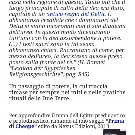
casa nella regione di questa. Tanto più che il
luogo principale di culto della dea era Buto,
capitale di un
antico regno del Delta
. È
abbastanza credibile che i dominatori del
Delta si siano incoronati con il suo diadema
dell’ureo. In questo modo diventavano
tutt’uno con la dea assorbendone il potere.
(…) I testi sacri sono in tal senso
abbastanza chiari. Raccontano di come, per
mezzo dell’ureo, la dea stessa avesse preso
posto sulla fronte del re.” (H. Bonnet
“Lexikon der ägyptischen
Religionsgeschichte”, pag. 845)
Un passaggio di potere, la cui traccia
rimase per sempre nei miti e nelle pratiche
rituali delle Due Terre.
Per approfondire il tema dell’Egitto predinastico
e protodinastico, rimando al mio saggio
“Prima
di Cheope”
edito da Nexus Edizioni, 2013.