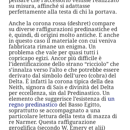
su misura, affinché si adattasse
perfettamente alla testa di chi la portava.
Anche la corona rossa (deshret) compare
su diverse raffigurazioni predinastiche ed
è, quindi, di origini molto antiche. E anche
in questo caso il materiale con cui veniva
fabbricata rimane un enigma. Un
problema che vale per quasi tutti i
copricapo egizi. Ancor più difficile è
l’identificazione dello strano “ricciolo” che
s’innalza verso l’alto e che potrebbe essere
derivato dal simbolo dell’ureo (cobra) del
Delta. È infatti la corona tipica della dea
Neith, signora di Sais e divinità del Delta
per eccellenza, sin dal Predinastico. Un
elemento che suggerisce l’esistenza di
un
regno predinastico
del Basso Egitto,
soprattutto se accompagnato a una
particolare lettura della testa di mazza di
re Narmer. Questa raffigurazione
geroglifica (secondo W. Emery et alii)