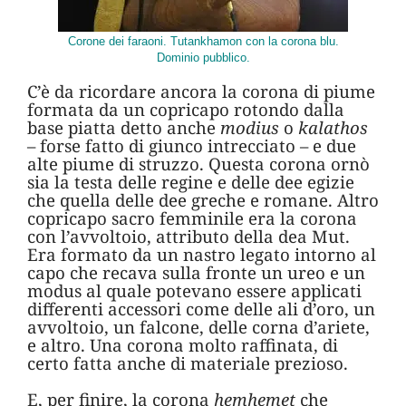
Corone dei faraoni. Tutankhamon con la corona blu.
Dominio pubblico.
C’è da ricordare ancora la corona di piume
formata da un copricapo rotondo dalla
base piatta detto anche
modius
o
kalathos
– forse fatto di giunco intrecciato – e due
alte piume di struzzo. Questa corona ornò
sia la testa delle regine e delle dee egizie
che quella delle dee greche e romane. Altro
copricapo sacro femminile era la corona
con l’avvoltoio, attributo della dea Mut.
Era formato da un nastro legato intorno al
capo che recava sulla fronte un ureo e un
modus al quale potevano essere applicati
differenti accessori come delle ali d’oro, un
avvoltoio, un falcone, delle corna d’ariete,
e altro. Una corona molto raffinata, di
certo fatta anche di materiale prezioso.
E, per finire, la corona
hemhemet
che