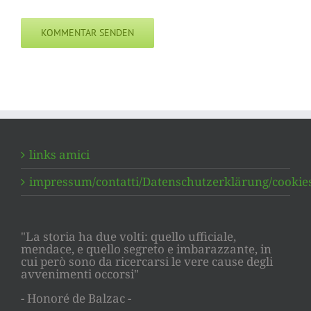
links amici
impressum/contatti/Datenschutzerklärung/cookie
"La storia ha due volti: quello ufficiale,
mendace, e quello segreto e imbarazzante, in
cui però sono da ricercarsi le vere cause degli
avvenimenti occorsi"
- Honoré de Balzac -