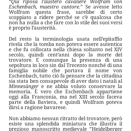
“Qui riposa l’austero cavaliere Wolfram von
Eschenbach, maestro cantore.”
Se avesse letto
Wolfram questa frase, sarebbe di certo
scoppiato a ridere perché se c’è qualcosa che
non ha nulla a che fare con lo stile dei suoi versi
è proprio l’austerità.
Del resto la terminologia usata nell’epitaffio
rivela che la tomba non poteva essere autentica
e che fu collocata nella chiesa soltanto nel XIV
secolo, quindi cent’anni dopo la morte del
trovatore. E comunque la presenza di una
sepoltura in loco sin dal Trecento nonché di una
famiglia nobile che portava il nome von
Eschenbach, tutto ciò fa pensare che la cittadina
sia stata ben consapevole di aver dato i natali al
Minnesänger
e ne abbia voluto conservare la
memoria. È vero che Eschenbach appartiene
oggi alla Franconia, ma nel XIII secolo faceva
parte della Baviera, e quindi Wolfram poteva
dirsi a ragione bavarese.
Non abbiamo nessun ritratto del trovatore, però
esiste una splendida miniatura che illustra il
prezioso manoscritto medievale ”Heidelberger