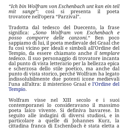
“Ich bin Wolfram von Eschenbach unt kan ein teil
mit sange”
: così si presenta il poeta
trovatore nell’opera “Parzival”.
Tradotta dal tedesco del Duecento, la frase
significa:
„Sono Wolfram von Eschenbach e
posso comporre delle canzoni.“
Ben poco
sappiamo di lui, il poeta medievale del Graal che
fu così vicino per ideali e simboli all’Ordine del
Tempio, da essere chiamato anche
il templare
tedesco
. Il suo personaggio di trovatore incanta
dal punto di vista letterario per la bellezza epica
e scherzosa dello stile poetico, ma anche dal
punto di vista storico, perché Wolfram ha legato
indissolubilmente due potenti icone medievali
l’una all’altra: il misterioso Graal e
l’Ordine del
Tempio
.
Wolfram visse nel XIII secolo e i suoi
contemporanei lo consideravano il massimo
poeta laico vivente. Si definiva bavarese. In
seguito alle indagini di diversi studiosi, e in
particolare a quelle di Johannes Kurz, la
cittadina franca di Eschenbach è stata eletta a