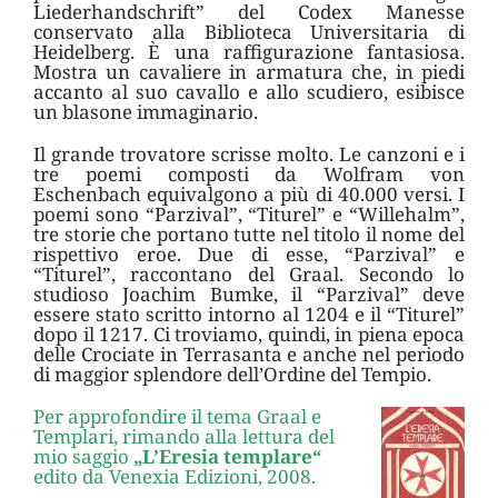
Liederhandschrift” del Codex Manesse
conservato alla Biblioteca Universitaria di
Heidelberg. È una raffigurazione fantasiosa.
Mostra un cavaliere in armatura che, in piedi
accanto al suo cavallo e allo scudiero, esibisce
un blasone immaginario.
Il grande trovatore scrisse molto. Le canzoni e i
tre poemi composti da Wolfram von
Eschenbach equivalgono a più di 40.000 versi. I
poemi sono “Parzival”, “Titurel” e “Willehalm”,
tre storie che portano tutte nel titolo il nome del
rispettivo eroe. Due di esse, “Parzival” e
“Titurel”, raccontano del Graal. Secondo lo
studioso Joachim Bumke, il “Parzival” deve
essere stato scritto intorno al 1204 e il “Titurel”
dopo il 1217. Ci troviamo, quindi, in piena epoca
delle Crociate in Terrasanta e anche nel periodo
di maggior splendore dell’Ordine del Tempio.
Per approfondire il tema Graal e
Templari, rimando alla lettura del
mio saggio
„L’Eresia templare“
edito da Venexia Edizioni, 2008.