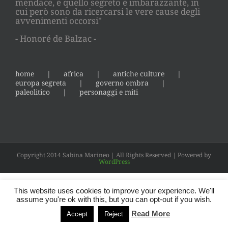
mendace, e quello segreto e imbarazzante, in
cui però sono da ricercarsi le vere cause degli
avvenimenti occorsi"
- Honoré de Balzac -
home
africa
antiche culture
europa segreta
governo ombra
paleolitico
personaggi e miti
Copyright 2014 Sabina Marineo | All Rights Reserved | Powered by
WordPress
This website uses cookies to improve your experience. We'll
assume you're ok with this, but you can opt-out if you wish.
Read More
Accept
Reject